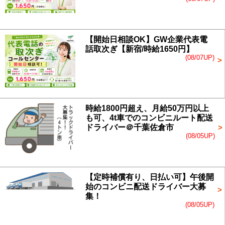
【開始日相談OK】GW企業代表電
話取次ぎ【新宿/時給1650円】
(08/07UP)
時給1800円超え、月給50万円以上
も可、4t車でのコンビニルート配送
ドライバー＠千葉佐倉市
(08/05UP)
【定時補償有り、日払い可】午後開
始のコンビニ配送ドライバー大募
集！
(08/05UP)